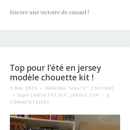
Encore une victoire de canard !
Top pour l’été en jersey
modèle chouette kit !
3 MAI 2015
"HAUTE" COUTURE
Publié dans
CHOUETTE KIT.
JERSEY
TOP
2
Tagué
,
,
COMMENTAIRES