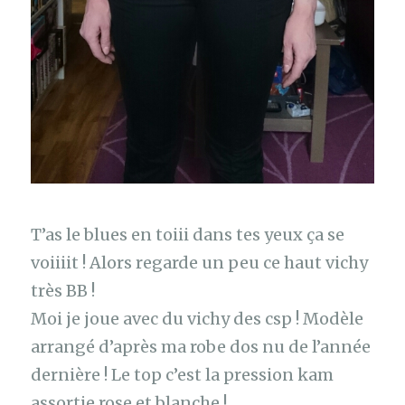
T’as le blues en toiii dans tes yeux ça se
voiiiit ! Alors regarde un peu ce haut vichy
très BB !
Moi je joue avec du vichy des csp ! Modèle
arrangé d’après ma robe dos nu de l’année
dernière ! Le top c’est la pression kam
assortie rose et blanche !