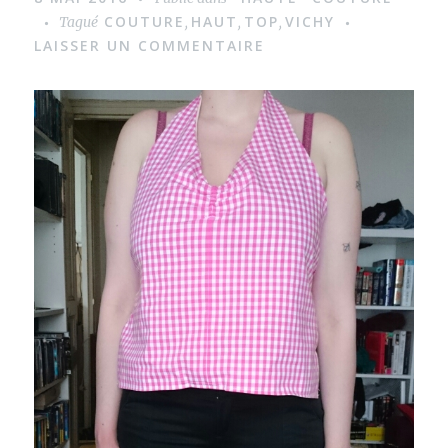
COUTURE
HAUT
TOP
VICHY
Tagué
,
,
,
LAISSER UN COMMENTAIRE