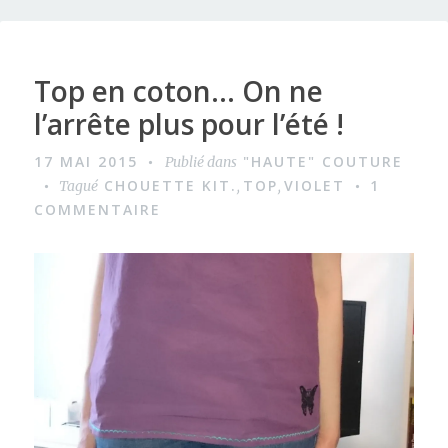
Top en coton… On ne
l’arrête plus pour l’été !
17 MAI 2015
"HAUTE" COUTURE
Publié dans
CHOUETTE KIT.
TOP
VIOLET
1
Tagué
,
,
COMMENTAIRE