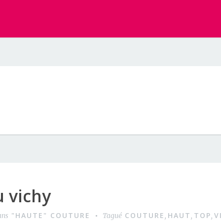
 vichy
"HAUTE" COUTURE
COUTURE
HAUT
TOP
V
ans
Tagué
,
,
,