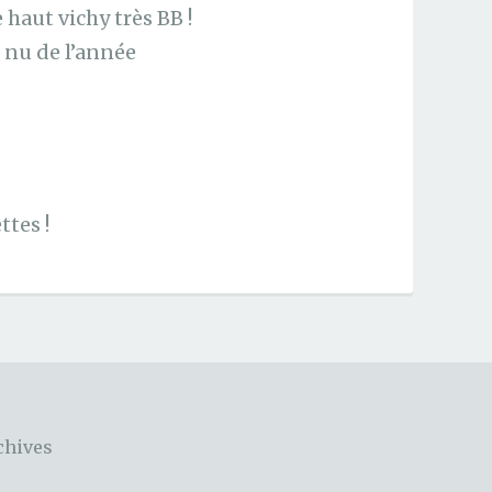
e haut vichy très BB !
 nu de l’année
ttes !
chives