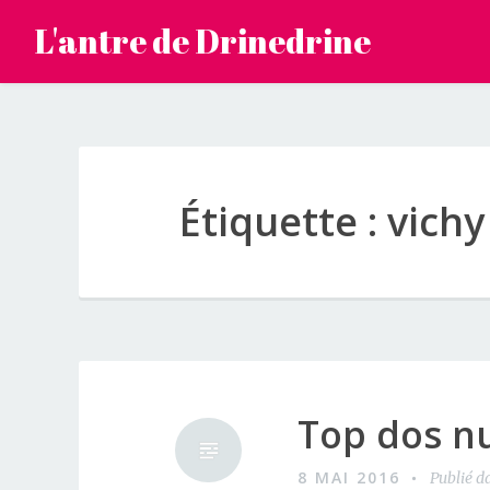
Accéder
L'antre de Drinedrine
au
contenu
principal
Étiquette :
vichy
Top dos nu
8 MAI 2016
Publié d