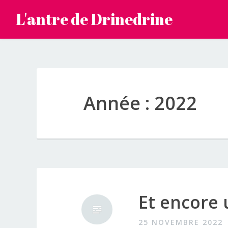
Accéder
L'antre de Drinedrine
au
contenu
principal
Année :
2022
Et encore
25 NOVEMBRE 2022