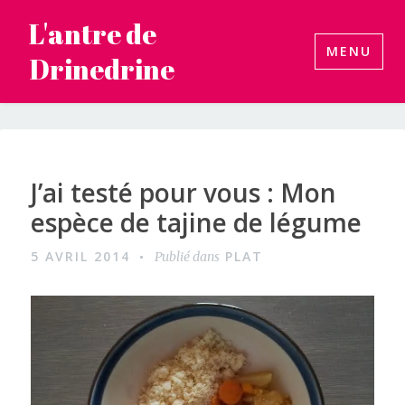
Accéder
L'antre de
au
MENU
Drinedrine
contenu
principal
J’ai testé pour vous : Mon
espèce de tajine de légume
5 AVRIL 2014
PLAT
Publié dans