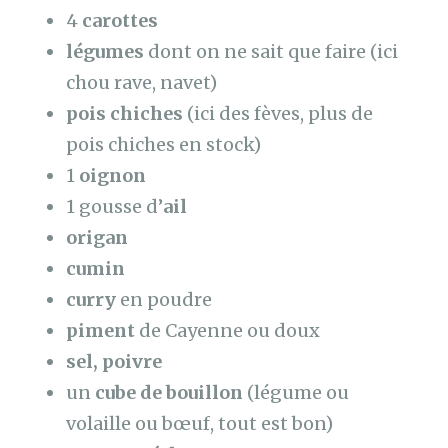
4
carottes
légumes
dont on ne sait que faire (ici
chou rave, navet)
pois chiches
(ici des fèves, plus de
pois chiches en stock)
1
oignon
1 gousse d’
ail
origan
cumin
curry
en poudre
piment
de Cayenne ou doux
sel, poivre
un
cube de bouillon
(légume ou
volaille ou bœuf, tout est bon)