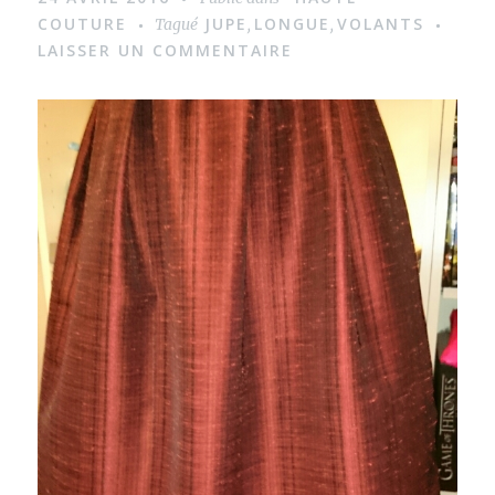
COUTURE
JUPE
LONGUE
VOLANTS
Tagué
,
,
LAISSER UN COMMENTAIRE