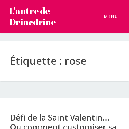
Accéder
L'antre de
au
MENU
Drinedrine
contenu
principal
Étiquette :
rose
Défi de la Saint Valentin…
Ou comment customiser sa