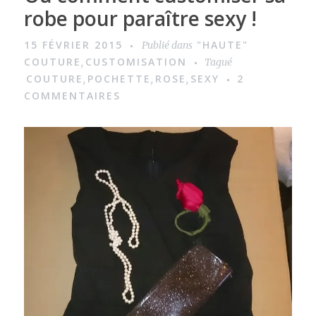
robe pour paraître sexy !
15 FÉVRIER 2015
"HAUTE"
Publié dans
COUTURE
CUSTOMISATION
,
Tagué
COUTURE
POCHETTE
ROSE
SEXY
2
,
,
,
COMMENTAIRES