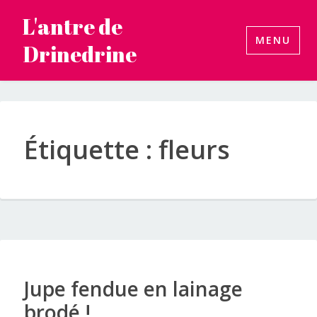
Accéder
L'antre de
au
MENU
Drinedrine
contenu
principal
Étiquette :
fleurs
Jupe fendue en lainage
brodé !