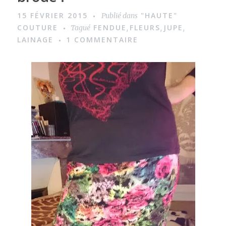
15 FÉVRIER 2015
"HAUTE"
Publié dans
COUTURE
FENDUE
FLEURS
JUPE
Tagué
,
,
,
LAINAGE
1 COMMENTAIRE