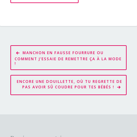
Navigation
MANCHON EN FAUSSE FOURRURE OU
de
COMMENT J’ESSAIE DE REMETTRE ÇA À LA MODE
!
l’article
ENCORE UNE DOUILLETTE, OÙ TU REGRETTE DE
PAS AVOIR SÛ COUDRE POUR TES BÉBÉS !