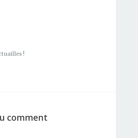
uailles !
 ou comment