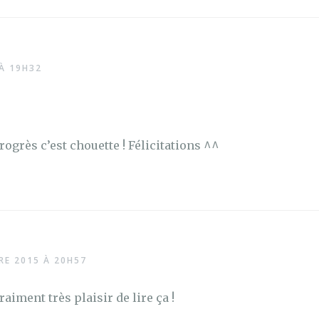
À 19H32
ogrès c’est chouette ! Félicitations ^^
RE 2015 À 20H57
raiment très plaisir de lire ça !