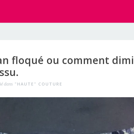
ean floqué ou comment dimi
ssu.
"HAUTE" COUTURE
ié dans