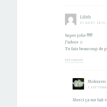
Lilith
31 AOÛT 2015 
Super jolie !!!!!!
J’adore ☺
Tu fais beaucoup de pr
RÉPONDRE
Mokuren
1 SEPTEMB
Merci ça me fait v